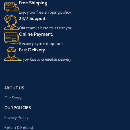
Free Shipping.
أبرز المميزات:
تشغيل أوتوماتيكي ذكي عند استشعار
Enjoy our free shipping policy
الحركة
24/7 Support.
إطفاء تلقائي عند خلو المكان لتوفير
Our team is here to assist you
الطاقة
Online Payment.
مقاومة للرطوبة والأتربة – مناسبة
للاستخدام داخل وخارج المنزل
Secure payment options
تصميم عصري أنيق يناسب جميع
Fast Delivery.
الديكورات والأماكن
متوفر بلون الإضاءة الأبيض (White)
Enjoy fast and reliable delivery
والأبيض الدافئ (Warm White)
طاقة 24 واط بإضاءة قوية واستهلاك
منخفض
ضمان 3 سنوات لجودة موثوقة
الاستخدامات المثالية:
الحمامات،
ABOUT US
الممرات، المداخل، الخزائن، غرف
Our Story
الغسيل، والمساحات الخارجية
المسقوفة.
OUR POLICIES
احصل على إضاءة ذكية توفر الأمان
Privacy Policy
والراحة والتوفير في آنٍ واحد مع ريدي
رونج.
Return & Refund