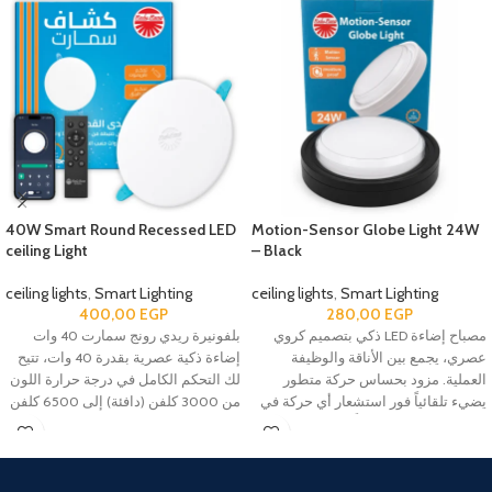
40W Smart Round Recessed LED
Motion-Sensor Globe Light 24W
ceiling Light
– Black
ceiling lights
,
Smart Lighting
ceiling lights
,
Smart Lighting
400,00
EGP
280,00
EGP
مصباح إضاءة LED ذكي بتصميم كروي
بلفونيرة ريدي رونج سمارت 40 وات
عصري، يجمع بين الأناقة والوظيفة
إضاءة ذكية عصرية بقدرة 40 وات، تتيح
العملية. مزود بحساس حركة متطور
لك التحكم الكامل في درجة حرارة اللون
يضيء تلقائياً فور استشعار أي حركة في
من 3000 كلفن (دافئة) إلى 6500 كلفن
المكان، وينطفئ تلقائياً عندما يصبح
(باردة) عبر الريموت أو تطبيق الموبايل.
المكان فارغاً، مما يوفر الراحة والأمان
إضاءة متجانسة مريحة للعين وتصميم
مع توفير ملحوظ في استهلاك الكهرباء.
مودرن يناسب غرف المعيشة والغرف
والمكاتب.